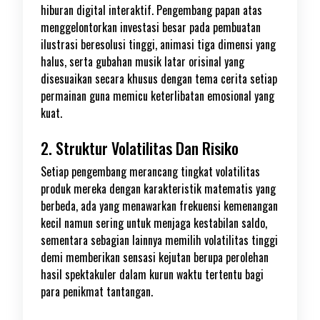
hiburan digital interaktif. Pengembang papan atas
menggelontorkan investasi besar pada pembuatan
ilustrasi beresolusi tinggi, animasi tiga dimensi yang
halus, serta gubahan musik latar orisinal yang
disesuaikan secara khusus dengan tema cerita setiap
permainan guna memicu keterlibatan emosional yang
kuat.
2. Struktur Volatilitas Dan Risiko
Setiap pengembang merancang tingkat volatilitas
produk mereka dengan karakteristik matematis yang
berbeda, ada yang menawarkan frekuensi kemenangan
kecil namun sering untuk menjaga kestabilan saldo,
sementara sebagian lainnya memilih volatilitas tinggi
demi memberikan sensasi kejutan berupa perolehan
hasil spektakuler dalam kurun waktu tertentu bagi
para penikmat tantangan.