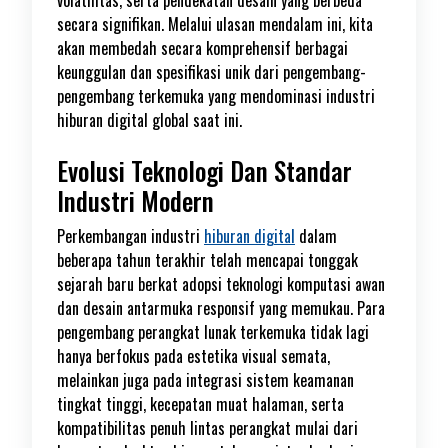
volatilitas, serta pendekatan desain yang berbeda
secara signifikan. Melalui ulasan mendalam ini, kita
akan membedah secara komprehensif berbagai
keunggulan dan spesifikasi unik dari pengembang-
pengembang terkemuka yang mendominasi industri
hiburan digital global saat ini.
Evolusi Teknologi Dan Standar
Industri Modern
Perkembangan industri
hiburan digital
dalam
beberapa tahun terakhir telah mencapai tonggak
sejarah baru berkat adopsi teknologi komputasi awan
dan desain antarmuka responsif yang memukau. Para
pengembang perangkat lunak terkemuka tidak lagi
hanya berfokus pada estetika visual semata,
melainkan juga pada integrasi sistem keamanan
tingkat tinggi, kecepatan muat halaman, serta
kompatibilitas penuh lintas perangkat mulai dari