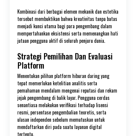
Kombinasi dari berbagai elemen mekanik dan estetika
tersebut membuktikan bahwa kreativitas tanpa batas
menjadi kunci utama bagi para pengembang dalam
mempertahankan eksistensi serta memenangkan hati
jutaan pengguna aktif di seluruh penjuru dunia.
Strategi Pemilihan Dan Evaluasi
Platform
Menentukan pilihan platform hiburan daring yang
tepat memerlukan ketelitian analitis serta
pemahaman mendalam mengenai reputasi dan rekam
jejak pengembang di balik layar. Pengguna cerdas
senantiasa melakukan verifikasi terhadap lisensi
resmi, persentase pengembalian teoretis, serta
ulasan independen sebelum memutuskan untuk
mendaftarkan diri pada suatu layanan digital
tertentu.