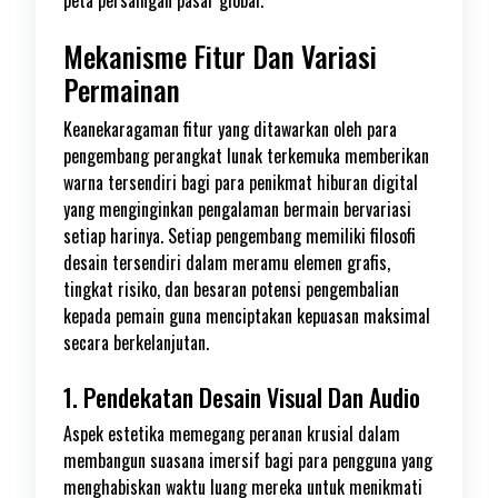
peta persaingan pasar global.
Mekanisme Fitur Dan Variasi
Permainan
Keanekaragaman fitur yang ditawarkan oleh para
pengembang perangkat lunak terkemuka memberikan
warna tersendiri bagi para penikmat hiburan digital
yang menginginkan pengalaman bermain bervariasi
setiap harinya. Setiap pengembang memiliki filosofi
desain tersendiri dalam meramu elemen grafis,
tingkat risiko, dan besaran potensi pengembalian
kepada pemain guna menciptakan kepuasan maksimal
secara berkelanjutan.
1. Pendekatan Desain Visual Dan Audio
Aspek estetika memegang peranan krusial dalam
membangun suasana imersif bagi para pengguna yang
menghabiskan waktu luang mereka untuk menikmati