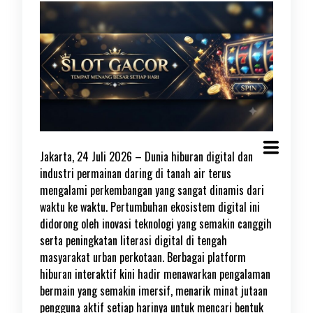
Jakarta, 24 Juli 2026 – Dunia hiburan digital dan
industri permainan daring di tanah air terus
mengalami perkembangan yang sangat dinamis dari
waktu ke waktu. Pertumbuhan ekosistem digital ini
didorong oleh inovasi teknologi yang semakin canggih
serta peningkatan literasi digital di tengah
masyarakat urban perkotaan. Berbagai platform
hiburan interaktif kini hadir menawarkan pengalaman
bermain yang semakin imersif, menarik minat jutaan
pengguna aktif setiap harinya untuk mencari bentuk